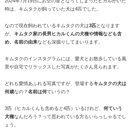
2024年7月19日にお空の星となってしまったヒカルがいた
時は、キムタクが飼っていた犬は4匹でした。
なので現在飼われているキムタクの犬は
3匹
となります
が、
キムタク家の長男ヒカルくんの犬種や情報なども含
め、名前の由来
なども深掘りしてまいります。
キムタクのインスタグラムには、愛犬とお散歩している風
景や自宅でリラックスした写真がたくさん見られます。
どれも愛情あふれる写真ですが、登場する
キムタクの犬は
何歳
なの？
名前は何
ていうの？
3匹（ヒカルくんも含めると4匹）いるけれど、
何ていう
犬種
なんだろう？って思われている方もいらっしゃるでし
ょう。