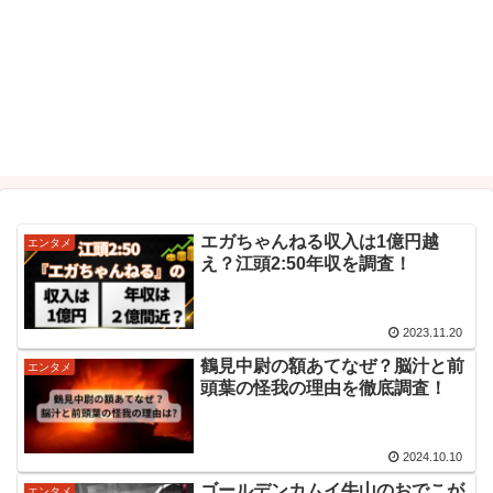
エガちゃんねる収入は1億円越
エンタメ
え？江頭2:50年収を調査！
2023.11.20
鶴見中尉の額あてなぜ？脳汁と前
エンタメ
頭葉の怪我の理由を徹底調査！
2024.10.10
ゴールデンカムイ牛山のおでこが
エンタメ