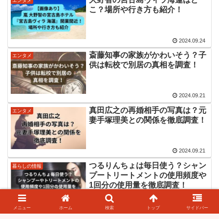
エンタメ
こ？場所や行き方も紹介！
2024.09.24
斎藤知事の家族がかわいそう？子
エンタメ
供は転校で別居の真相を調査！
2024.09.21
真田広之の再婚相手の写真は？元
エンタメ
妻手塚理美との関係を徹底調査！
2024.09.21
つるりんちょは毎日使う？シャン
暮らしの情報
プートリートメントの使用頻度や
1回分の使用量を徹底調査！
2024.09.15
メニュー
ホーム
検索
トップ
サイドバー