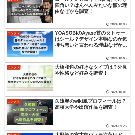
四角い？はんぺんみたいな額の理
由なぜかを調査！
2024.10.08
YOASOBIのAyase首のタトゥー
エンタメ
はシール？デザイン本物なのか気
持ち悪いと言われる理由なぜか調
査！
2024.10.05
大橋和也の好きなタイプは？外見
エンタメ
や性格など好みを調査！
2024.10.01
久遠親のwiki風プロフィールは？
エンタメ
高校大学や出演作品を調査！
2024.09.28
大野智の宮古島ヴィラ海蓮はど