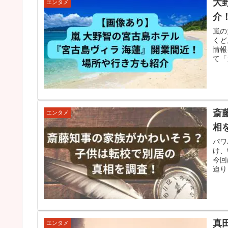
大
エンタメ
介
嵐の
くど
情報
て「
斎
エンタメ
相
パワ
け、
今回
迫り
真
エンタメ