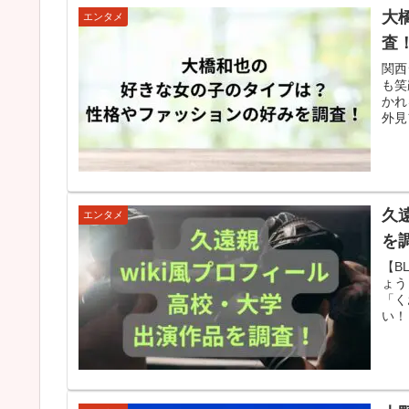
大
エンタメ
査
関西
も笑
かれ
外見
久
エンタメ
を
【B
ょう
「く
い！