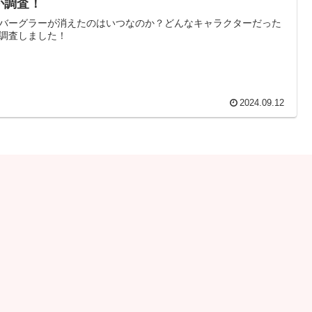
か調査！
バーグラーが消えたのはいつなのか？どんなキャラクターだった
調査しました！
2024.09.12
のページ
次
3
…
6
へ