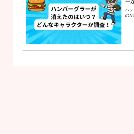
ー
ハン
のか
次
1
2