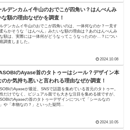
ールデンカムイ牛山のおでこが四角い？はんぺんみ
いな額の理由なぜかを調査！
ルデンカムイ牛山のおでこが四角いのは、一体何なのか？一見す
柔らかそうな「はんぺん」みたいな額の理由は？あのはんぺんみ
な額は、実際には一体何がどうなってこうなったのか…？につい
底調査しました。
2024.10.08
OASOBIのAyase首のタトゥーはシール？デザイン本
なのか気持ち悪いと言われる理由なぜか調査！
ASOBIのAyaseが最近、SNSで話題を集めている首元のタトゥー。
性だけでなく、ビジュアル面でも大きな注目を集める彼ですが、
ASOBIのAyaseの首のタトゥーデザインについて「シールなの
」や「本物なの？」といった疑問...
2024.10.05