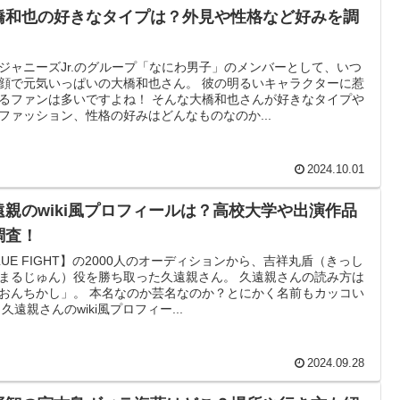
橋和也の好きなタイプは？外見や性格など好みを調
！
ジャニーズJr.のグループ「なにわ男子」のメンバーとして、いつ
顔で元気いっぱいの大橋和也さん。 彼の明るいキャラクターに惹
るファンは多いですよね！ そんな大橋和也さんが好きなタイプや
ファッション、性格の好みはどんなものなのか...
2024.10.01
遠親のwiki風プロフィールは？高校大学や出演作品
調査！
LUE FIGHT】の2000人のオーディションから、吉祥丸盾（きっし
まるじゅん）役を勝ち取った久遠親さん。 久遠親さんの読み方は
おんちかし」。 本名なのか芸名なのか？とにかく名前もカッコい
 久遠親さんのwiki風プロフィー...
2024.09.28