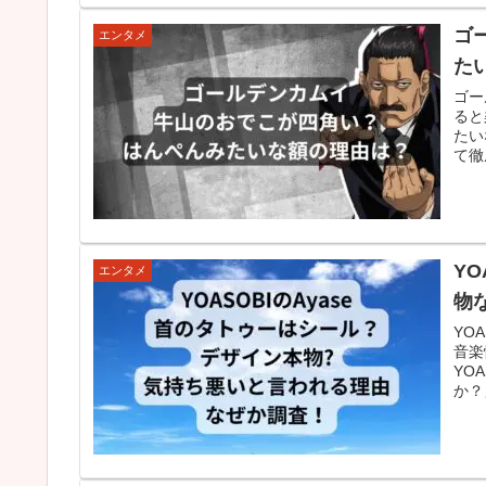
ゴ
エンタメ
た
ゴー
ると
たい
て徹
Y
エンタメ
物
YO
音楽
YO
か？