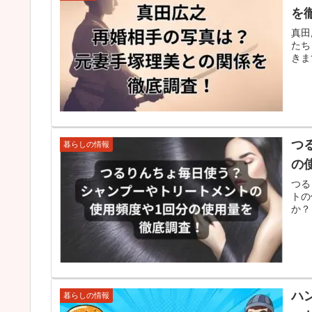
を
真田
たち
きま
つ
暮らしの情報
の
つる
トの
か？
ハ
暮らしの情報