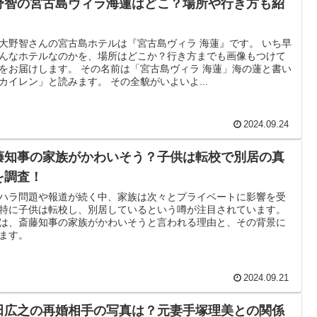
野智の宮古島ヴィラ海蓮はどこ？場所や行き方も紹
！
大野智さんの宮古島ホテルは『宮古島ヴィラ 海蓮』です。 いち早
んなホテルなのかを、場所はどこか？行き方までも画像もつけて
をお届けします。 その名前は「宮古島ヴィラ 海蓮」海の蓮と書い
カイレン」と読みます。 その全貌がいよいよ...
2024.09.24
藤知事の家族がかわいそう？子供は転校で別居の真
を調査！
ハラ問題や報道が続く中、家族は次々とプライベートに影響を受
特に子供は転校し、別居しているという噂が注目されています。
は、斎藤知事の家族がかわいそうと言われる理由と、その背景に
ます。
2024.09.21
田広之の再婚相手の写真は？元妻手塚理美との関係