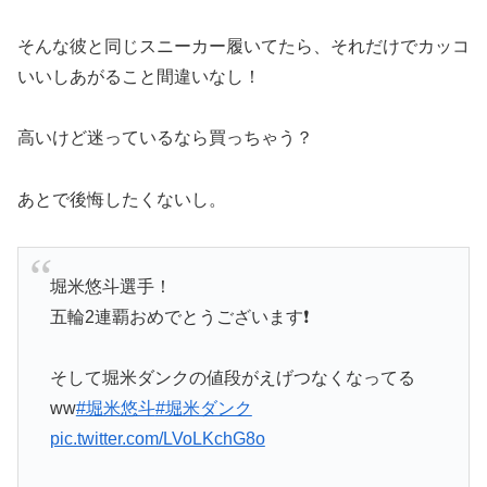
そんな彼と同じスニーカー履いてたら、それだけでカッコ
いいしあがること間違いなし！
高いけど迷っているなら買っちゃう？
あとで後悔したくないし。
堀米悠斗選手！
五輪2連覇おめでとうございます❗️
そして堀米ダンクの値段がえげつなくなってる
ww
#堀米悠斗
#堀米ダンク
pic.twitter.com/LVoLKchG8o