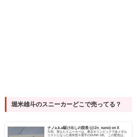
堀米雄斗のスニーカーどこで売ってる？
ナノa.k.a駆け出しの院長 (@2n_nano) on X
今回、買えたスニーカーは、東京オリンピックで金メダル
リストになった堀米悠斗選手のDUNK SB。 この配色は、