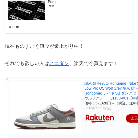
Post
Post
x.com
現在ものすごく値段が爆上がり中！
それでも欲しい人は
スニダン
、楽天で今買えます！
堀米 雄斗(Yuto Horigome) Nike 
Low Pro QS Wolf Grey 堀米 雄斗
Horigome) ナイキ SB ダンク ロ
ウルフグレー FQ1180-001【
価格：57,828円～（税込、送料
(2024/7/30時点)
楽