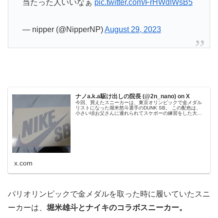
当たった人いいなぁ
pic.twitter.com/FrHWdIWsB5
— nipper (@NipperNP)
August 29, 2023
ナノa.k.a駆け出しの院長 (@2n_nano) on X
今回、買えたスニーカーは、東京オリンピックで金メダル
リストになった堀米悠斗選手のDUNK SB。 この配色は、
小さい頃お父さんに連れられてスケボーの練習をした大島
小松川公園をイメージして配色されたって聞いたのと家紋
が家と似てる(鷹の羽紋)に...
x.com
パリオリンピックで金メダルを取った時に履いていたスニ
ーカーは、
堀米雄斗とナイキのコラボスニーカー。