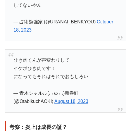
してないやん
— 占術勉強家 (@URANAI_BENKYOU)
October
18, 2023
ひき肉くんが声変わりして
イケボひき肉です！
になってもそれはそれでおもしろい
— 青木シャルル(⁠◡⁠ ⁠ω⁠ ⁠◡⁠)新巻鮭
(@OtabikuchAOKI)
August 18, 2023
考察：炎上は成長の証？